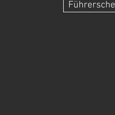
Führersche
A
Wer bietet den Servic
2004 persönlich für se
Was wird vermietet?
E
Kofferanhänger, Plane
Wo befinden sich die 
Rheinbach. Das Einzug