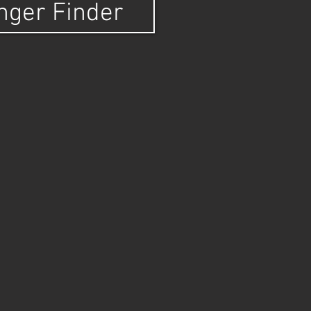
nger Finder
s bereits seit
danhänger,
 Größen.
 OBI, METRO) und
bis Erftstadt.