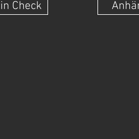
in Check
Anhä
lles Wissenswerte zur RIDEGO Anhängervermietung
e an?
Die RIDEGO Anhängervermietung, ein erfahrenes Team, da
ine Kunden da ist.
in umfangreiches Sortiment an Anhängern, darunter Motorra
nanhänger, offene Anhänger und Autotrailer in verschiedenen
Standorte?
Direkt an den Shell Tankstellen in Köln (nahe IKEA,
sgebiet umfasst die gesamte Region von Bonn über Euskirchen 