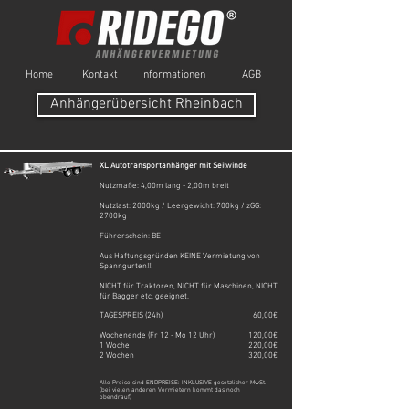
Home
Kontakt
Informationen
AGB
Anhängerübersicht Rheinbach
XL Autotransportanhänger mit Seilwinde
Nutzmaße: 4,00m lang - 2,00m breit
Nutzlast: 2000kg / Leergewicht: 700kg / zGG:
2700kg
Führerschein: BE
Aus Haftungsgründen KEINE Vermietung von
Spanngurten!!!
NICHT für Traktoren, NICHT für Maschinen, NICHT
für Bagger etc. geeignet.
TAGESPREIS (24h)
60,00€
Wochenende (Fr 12 - Mo 12 Uhr)
120,00€
1 Woche
220,00€
2 Wochen
320,00€
Alle Preise sind ENDPREISE: INKLUSIVE gesetzlicher MwSt.
(bei vielen anderen Vermietern kommt das noch
obendrauf)